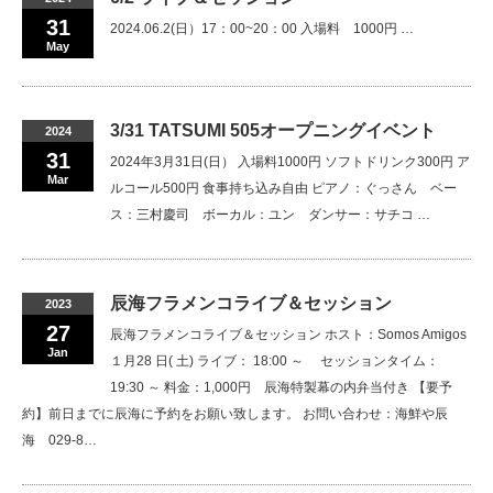
31
2024.06.2(日）17：00~20：00 入場料 1000円 …
May
3/31 TATSUMI 505オープニングイベント
2024
31
2024年3月31日(日） 入場料1000円 ソフトドリンク300円 ア
Mar
ルコール500円 食事持ち込み自由 ピアノ：ぐっさん ベー
ス：三村慶司 ボーカル：ユン ダンサー：サチコ …
辰海フラメンコライブ＆セッション
2023
27
辰海フラメンコライブ＆セッション ホスト：Somos Amigos
Jan
１月28 日( 土) ライブ： 18:00 ～ セッションタイム：
19:30 ～ 料金：1,000円 辰海特製幕の内弁当付き 【要予
約】前日までに辰海に予約をお願い致します。 お問い合わせ：海鮮や辰
海 029-8…