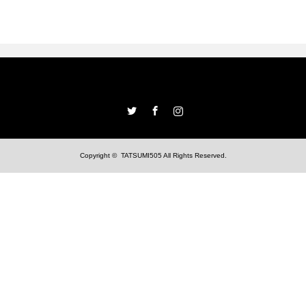
Twitter
Facebook
Instagram
Copyright ©
TATSUMI505
All Rights Reserved.